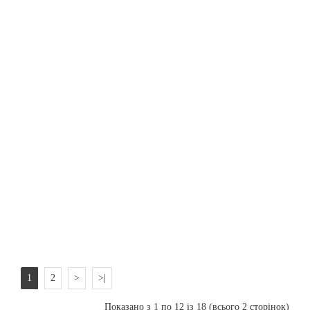
використовувати
як ДБЖ із
зовнішніми АКБ,
який у разі
потреби можна
доповнити до
повноцінної
сонячної
електростанції.
Victron Energy
MultiPlus
48/3000/35-50 - це
надійний
гібридний
інвертор із точною
синусоїдою дл...
39 680 грн
До кошика
1
2
>
>|
Показано з 1 по 12 із 18 (всього 2 сторінок)