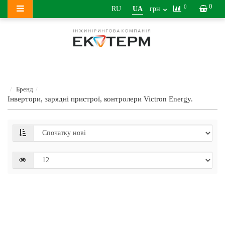
0
0
RU
UA
грн
Бренд
Інвертори, зарядні пристрої, контролери Victron Energy.
Гібри
інвер
Victro
Energ