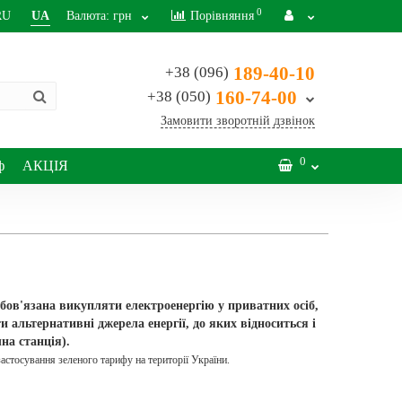
0
RU
UA
Валюта:
грн
Порівняння
189-40-10
+38 (096)
160-74-00
+38 (050)
Замовити зворотній дзвінок
0
ф
АКЦІЯ
зобов'язана викупляти електроенергію у приватних осіб,
альтернативні джерела енергії, до яких відноситься і
на станція).
стосування зеленого тарифу на території України.