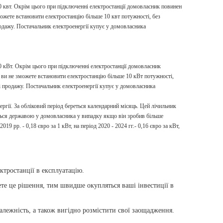
 квт. Окрім цього при підключенні електростанції домовласник повинен
ожете встановити електростанцію більше 10 квт потужності, без
родажу. Постачальник електроенергії купує у домовласника
 кВт. Окрім цього при підключенні електростанції домовласник
 ви не зможете встановити електростанцію більше 10 кВт потужності,
і продажу. Постачальник електроенергії купує у домовласника
ергії. За обліковий період береться календарний місяць. Цей лічильник
ється державою у домовласника у випадку якщо він зробив більше
19 рр. - 0,18 євро за 1 кВт, на період 2020 - 2024 гг.- 0,16 євро за кВт,
ектростанції в експлуатацію.
те це рішення, тим швидше окупляться ваші інвестиції в
алежність, а також вигідно розмістити свої заощадження.