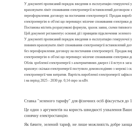
У документі прописаний порядок введення в експлуатацію генеруючої у
враховувати ліміт споживання електроенергії встановлений договором з 
переоформлення договору на постачання електроенергії. Продаж виробле
електроенергію в об'ємі що перевищує місячне споживання електрики д
Постанова містить розрахункові формули, зразок заяви, схеми типового
Цей документ регламентує основні дії і принципи підключення зеленог
У документі прописаний порядок введення в експлуатацію генеруючої у
повинен враховувати ліміт споживання електроенергії встановлений дог
без переоформлення договору на постачання електроенергії. Продаж вир
електроенергію в об'ємі що перевищує місячне споживання електрики д
Облік зробленої електроенергії з альтернативних джерел і її вступ в за
враховує скільки електроенергії поступило домоволодінню з мережі і с
електроенергії чим витратив. Вартість виробленої електроенергії зафіксова
і на період 2025 - 2030 рр. 0,14 євро за кВт.
Ставка "зеленого тарифу" для фізичних осіб фіксується до 1
Це один з аргументів на користь швидкості ухвалення Вашо
сонячну електростанцію.
Як бачите, зелений тариф, не лише можливість добре заоща