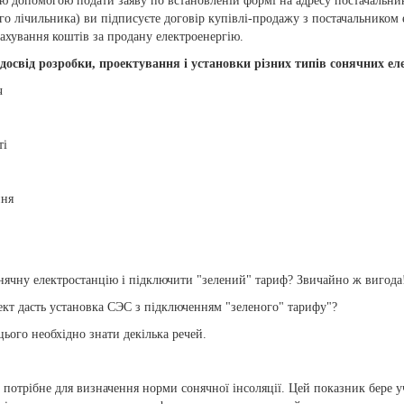
ою допомогою подати заяву по встановленій формі на адресу постачальника
го лічильника) ви підписуєте договір купівлі-продажу з постачальником 
рахування коштів за продану електроенергію.
свід розробки, проектування і установки різних типів сонячних еле
ч
ті
ння
ячну електростанцію і підключити "зелений" тариф? Звичайно ж вигода
ект дасть установка СЭС з підключенням "зеленого" тарифу"?
ього необхідно знати декілька речей.
потрібне для визначення норми сонячної інсоляції. Цей показник бере уч