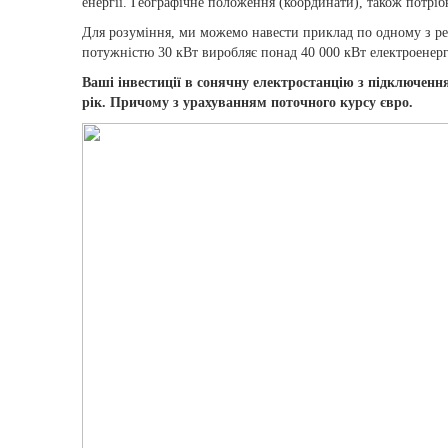
енергії. Географічне положення (координати), також потрі
Для розуміння, ми можемо навести приклад по одному з ре
потужністю 30 кВт виробляє понад 40 000 кВт електроенергі
Ваші інвестиції в сонячну електростанцію з підключенн
рік. Причому з урахуванням поточного курсу євро.