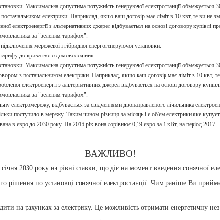
становки. Максимальна допустима потужність генеруючої електростанції обмежується 30
постачальником електрики. Наприклад, якщо ваш договір має ліміт в 10 квт, те ви не зм
ної електроенергії з альтернативних джерел відбувається на основі договору купівлі п
омовласника за "зеленим тарифом".
 підключення мережевої і гібридної енергогенеруючої установки.
о тарифу до приватного домоволодіння.
становки. Максимальна допустима потужність генеруючої електростанції обмежується 30
овором з постачальником електрики. Наприклад, якщо ваш договір має ліміт в 10 квт, те
обленої електроенергії з альтернативних джерел відбувається на основі договору купівл
омовласника за "зеленим тарифом".
гальну електромережу, відбувається за свідченнями двонаправленого лічильника електроен
кільки поступило в мережу. Таким чином різниця за місяць і є об'єм електрики яке купу
на в євро до 2030 року. На 2016 рік вона дорівнює 0,19 євро за 1 кВт, на період 2017 - 20
ВАЖЛИВО!
 січня 2030 року на рівні ставки, що діє на момент введення сонячної ел
го рішення по установці сонячної електростанції. Чим раніше Ви прийме
дити на рахунках за електрику. Це можливість отримати енергетичну нез