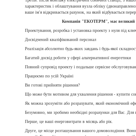
Третій: після монтажу електричної сонячної станції, з наш
характеристик і облаштування вузла обліку (двонаправлено
ваше ім'я відкривається рахунок, на який відбувається пере
Компанія "ЕКОТЕРМ", має великий до
Проектування, розробка і установка проекту з нуля під клю
Досвідчений кваліфікований персонал
Реалізація абсолютно будь-яких завдань і будь-якої складнос
Багатий досвід роботи у сфері альтернативної енергетики
Повний супровід проекту і подальше сервісне обслуговува
Працюємо по усій Україні
Ви готові прийняти рішення?
Що може бути мотивом для ухвалення рішення - купити сон
Як можна зрозуміти або розрахувати, який економічний еф
Безумовно, ми зробимо необхідні розрахунки для Вас. Для ц
Перше, це ваші енерговитрати в місяць або рік.
Друге, це місце розташування вашого домоволодіння. Воно 