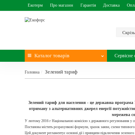
Екотерм
Про магазин
Гарантія
Доставка
Опл
Скрізь
Каталог
товарів
Сервісне 
Зелений тариф
Головна
Зелений тариф для населення - це державна програма Ук
отриману з альтернативних джерел енергії потужністю
мережева со
У лютому 2016 г Національною комісією з державного регулювання у сф
Постанова містить розрахункові формули, зразок заяви, схеми типового
Цей документ регламентує основні дії і принципи підключення зеленог