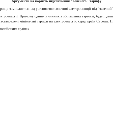
Аргументи на користь підключення "зеленого" тарифу
ривід замислитися над установкою сонячної електростанції під "зелений"
ктроенергії. Причому одним з чинників збільшення вартості, буде підви
і, встановлені мінімальні тарифи на електроенергію серед країн Європи. Н
вропейських країнах.