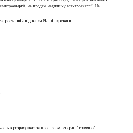
 електроенергії. Після його розгляду, перевірки заявлених
електроенергії, на продаж надлишку електроенергії. На
ктростанцій під ключ.Наші переваги:
!
асть в розрахунках за прогнозом генерації сонячної