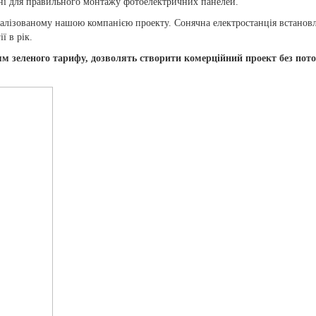
бні для правильного монтажу фотоелектричних панелей.
алізованому нашою компанією проекту. Сонячна електростанція встанов
ї в рік.
ям зеленого тарифу, дозволять створити комерційний проект без пот