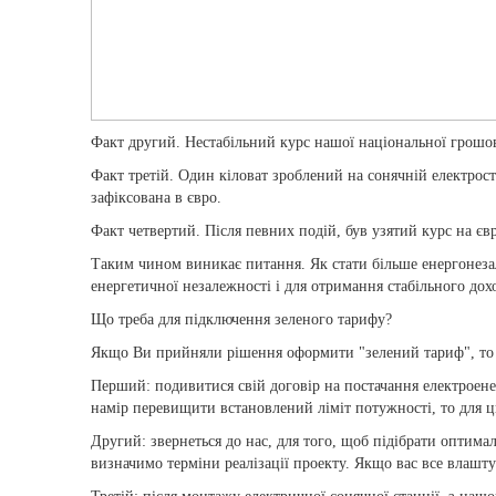
Факт другий. Нестабільний курс нашої національної грош
Факт третій. Один кіловат зроблений на сонячній електрост
зафіксована в євро.
Факт четвертий. Після певних подій, був узятий курс на є
Таким чином виникає питання. Як стати більше енергонеза
енергетичної незалежності і для отримання стабільного дох
Що треба для підключення зеленого тарифу?
Якщо Ви прийняли рішення оформити "зелений тариф", то 
Перший: подивитися свій договір на постачання електроене
намір перевищити встановлений ліміт потужності, то для ц
Другий: звернеться до нас, для того, щоб підібрати оптима
визначимо терміни реалізації проекту. Якщо вас все влашту