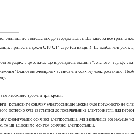
ової одиниці по відношенню до твердих валют. Швидше за все гривна де
анції, приносить доход 0,18-0,14 євро (см вищий). На найближчі роки, ц
вроінтеграцію, а це означає що вірогідність відміни "зеленого" тарифу 
лежним? Відповідь очевидна - встановити сонячну електростанцію! Необх
оду.
вам необхідно зробити три кроки.
ргії. Встановити сонячну електростанцію можна буде потужністю не біл
ього потрібно буде звертатися до постачальника електроенергії для пере
льну конфігурацію сонячної електростанції. Ми заздалегідь розрахуємо у
є, то ми здійснимо монтаж сонячної електростанції.