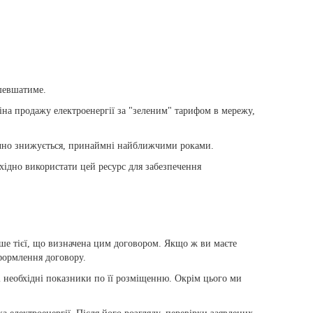
шевшатиме.
іна продажу електроенергії за "зеленим" тарифом в мережу,
значно знижується, принаймні найближчими роками.
ідно використати цей ресурс для забезпечення
ьше тієї, що визначена цим договором. Якщо ж ви маєте
оформлення договору.
сі необхідні показники по її розміщенню. Окрім цього ми