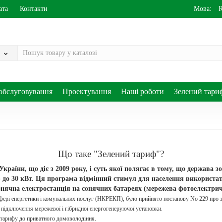
ата
Контакти
Мова:
обслуговування
Проектування
Наші роботи
Зелений тари
Що таке "Зелений тариф"?
раїни, що діє з 2009 року, і суть якої полягає в тому, що держава 
 до 30 кВт. Ця програма відмінний стимул для населення використати 
нячна електростанція на сонячних батареях (мережева фотоелектрич
ері енергетики і комунальних послуг (НКРЕКП), було прийнято постанову No 229 про за
 підключення мережевої і гібридної енергогенеруючої установки.
о тарифу до приватного домоволодіння.