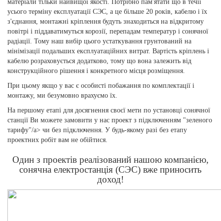
матеріали тільки найвищої якості. Потрібно пам'ятати що в течії
усього терміну експлуатації СЭС, а це більше 20 років, кабелю і їх
з'єднання, монтажні кріплення будуть знаходиться на відкритому
повітрі і піддаватимуться корозії, перепадам температур і сонячної
радіації. Тому наш вибір цього устаткування грунтований на
мінімізації подальших експлуатаційних витрат. Вартість кріплень і
кабелю розраховується додатково, тому що вона залежить від
конструкційного рішення і конкретного місця розміщення.
При цьому якщо у вас є особисті побажання по комплектації і
монтажу, ми безумовно врахуємо їх.
На першому етапі для досягнення своєї мети по установці сонячної
станції Ви можете замовити у нас проект з підключенням "зеленого
тарифу"/a> чи без підключення. У будь-якому разі без етапу
проектних робіт вам не обійтися.
Один з проектів реалізований нашою компанією,
сонячна електростанція (СЭС) вже приносить
доход!