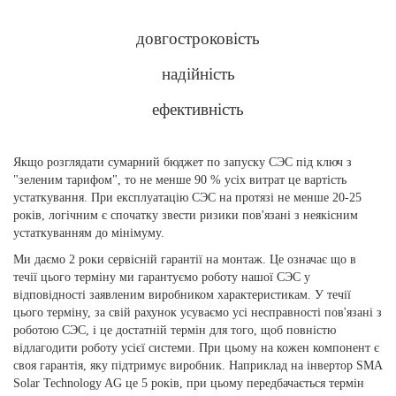
довгостроковість
надійність
ефективність
Якщо розглядати сумарний бюджет по запуску СЭС під ключ з
"зеленим тарифом", то не менше 90 % усіх витрат це вартість
устаткування. При експлуатацію СЭС на протязі не менше 20-25
років, логічним є спочатку звести ризики пов'язані з неякісним
устаткуванням до мінімуму.
Ми даємо 2 роки сервісній гарантії на монтаж. Це означає що в
течії цього терміну ми гарантуємо роботу нашої СЭС у
відповідності заявленим виробником характеристикам. У течії
цього терміну, за свій рахунок усуваємо усі несправності пов'язані з
роботою СЭС, і це достатній термін для того, щоб повністю
відлагодити роботу усієї системи. При цьому на кожен компонент є
своя гарантія, яку підтримує виробник. Наприклад на інвертор SMA
Solar Technology AG це 5 років, при цьому передбачається термін