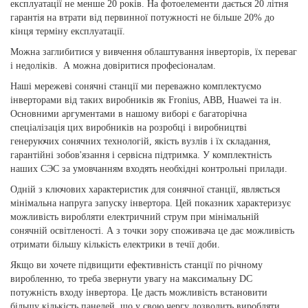
експлуатації не менше 20 років. На фотоелементи дається 20 літня
гарантія на втрати від первинної потужності не більше 20% до
кінця терміну експлуатації.
Можна заглибитися у вивчення облаштування інверторів, їх переваг
і недоліків. А можна довіритися професіоналам.
Наші мережеві сонячні станції ми переважно комплектуємо
інверторами від таких виробників як Fronius, ABB, Huawei та ін.
Основними аргументами в нашому виборі є багаторічна
спеціалізація цих виробників на розробці і виробництві
генеруючих сонячних технологій, якість вузлів і їх складання,
гарантійні зобов'язання і сервісна підтримка. У комплектність
наших СЭС за умовчанням входять необхідні контрольні прилади.
Одній з ключових характеристик для сонячної станції, являється
мінімальна напруга запуску інвертора. Цей показник характеризує
можливість виробляти електричний струм при мінімальній
сонячній освітленості. А з точки зору споживача це дає можливість
отримати більшу кількість електрики в течії доби.
Якщо ви хочете підвищити ефективність станції по річному
виробленню, то треба звернути увагу на максимальну DC
потужність входу інвертора. Це дасть можливість встановити
більшу кількість панелей, що у свою чергу дозволить виробляти