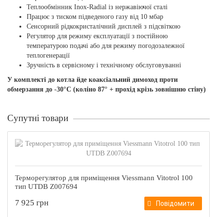
Теплообмінник Inox-Radial із нержавіючої сталі
Працює з тиском підведеного газу від 10 мбар
Сенсорний рідкокристалічний дисплей з підсвіткою
Регулятор для режиму експлуатації з постійною
температурою подачі або для режиму погодозалежної
теплогенерації
Зручність в сервісному і технічному обслуговуванні
У комплекті до котла йде коаксіальний димоход проти
обмерзання до -30°С (коліно 87° + прохід крізь зовнішню стіну)
Супутні товари
Терморегулятор для приміщення Viessmann Vitotrol 100
тип UTDB Z007694
7 925 грн
Повідомити