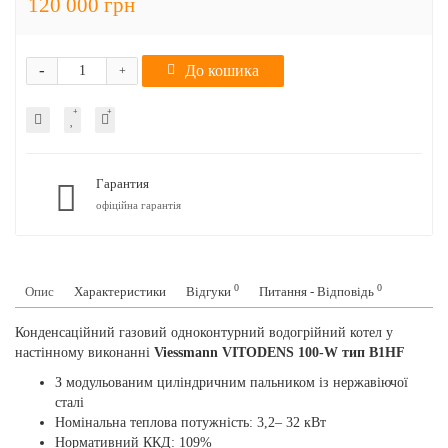
120 000 грн
-
До кошика
+
Гарантия
офіційна гарантія
0
0
Опис
Характеристики
Відгуки
Питання - Відповідь
Конденсаційний газовий одноконтурний водогрійний котел у
настінному виконанні
Viessmann VITODENS 100-W тип B1HF
З модульованим циліндричним пальником із нержавіючої
сталі
Номінальна теплова потужність: 3,2– 32 кВт
Нормативний ККД: 109%