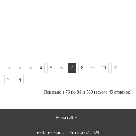
станцій :Варіант 1.
Мережева 25
кВтВаріант 2.
Мережева 25
кВтВаріант 3.
Мережева 2...
535 720 грн
До кошика
|<
<
3
4
5
6
7
8
9
10
11
>
>|
Показано з 73 по 84 із 539 (всього 45 сторінок)
Мапа сайту
ecoforce.com.ua - Екофорс © 2026