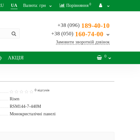
0
RU
UA
Валюта:
грн
Порівняння
189-40-10
+38 (096)
160-74-00
+38 (050)
Замовити зворотній дзвінок
0
ф
АКЦІЯ
0 відгуків
Risen
RSM144-7-440M
Монокристалічні панелі