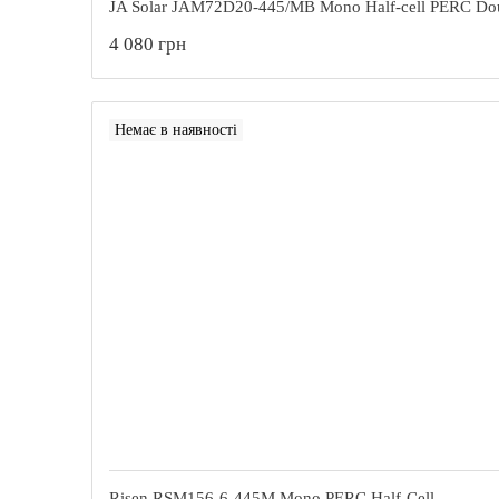
JA Solar JAM72D20-445/MB Mono Half-cell PERC Dou
4 080 грн
Немає в наявності
Risen RSM156-6-445M Моno PERC Half-Cell