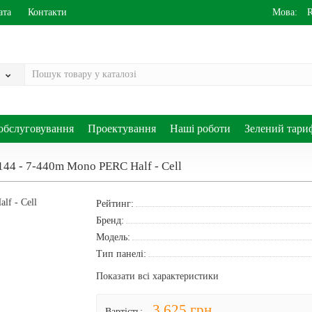
ата
Контакти
Мова:
обслуговування
Проектування
Наші роботи
Зелений тари
44 - 7-440m Моno PERC Half - Cell
Рейтинг:
Бренд:
Модель:
Тип панелі:
Показати всі характеристики
3 625 грн
Вартість: