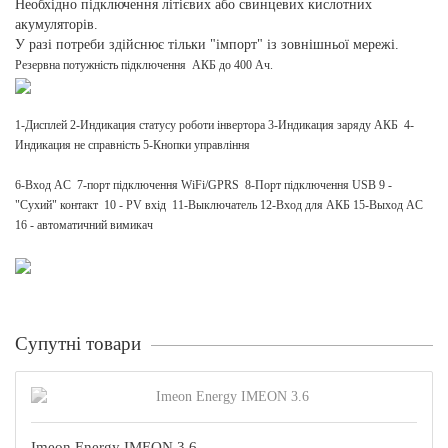
Необхідно підключення літієвих або свинцевих кислотних
акумуляторів.
У разі потреби здійснює тільки "імпорт" із зовнішньої мережі.
Резервна потужність підключення АКБ до 400 Ач.
1-Дисплей 2-Индикация статусу роботи інвертора 3-Индикация заряду АКБ 4-
Индикация не справність 5-Кнопки управління
6-Вход AC 7-порт підключення WiFi/GPRS 8-Порт підключення USB 9 -
"Сухий" контакт 10 - PV вхід 11-Выключатель 12-Вход для АКБ 15-Выход AC
16 - автоматичний вимикач
Супутні товари
Imeon Energy IMEON 3.6