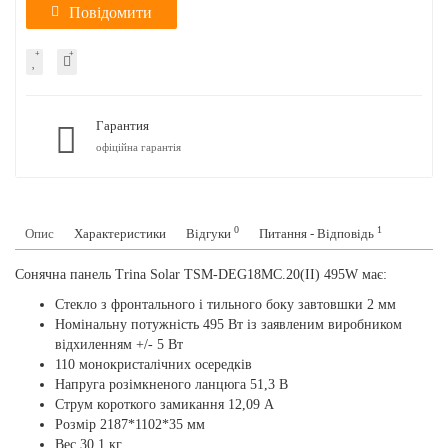
Повідомити
Гарантия
офіційна гарантія
0
1
Опис
Характеристики
Відгуки
Питання - Відповідь
Сонячна панель Trina Solar TSM-DEG18MC.20(II) 495W має:
Стекло з фронтального і тильного боку завтовшки 2 мм
Номінальну потужність 495 Вт із заявленим виробником
відхиленням +/- 5 Вт
110 монокристалічних осередків
Напруга розімкненого ланцюга 51,3 В
Струм короткого замикання 12,09 А
Розмір 2187*1102*35 мм
Вес 30,1 кг